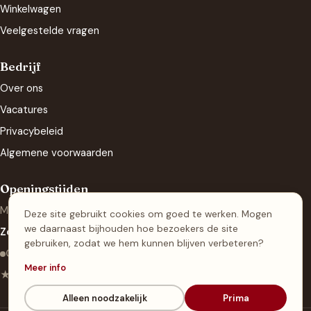
Winkelwagen
Veelgestelde vragen
Bedrijf
Over ons
Vacatures
Privacybeleid
Algemene voorwaarden
Openingstijden
Ma t/m za: 08.00 - 20.00
Deze site gebruikt cookies om goed te werken. Mogen
we daarnaast bijhouden hoe bezoekers de site
Zondag: 09.00 - 17.00
gebruiken, zodat we hem kunnen blijven verbeteren?
Gesloten · open morgen vanaf 08:00
Meer info
★ 4.7 · 508 Google-reviews
Alleen noodzakelijk
Prima