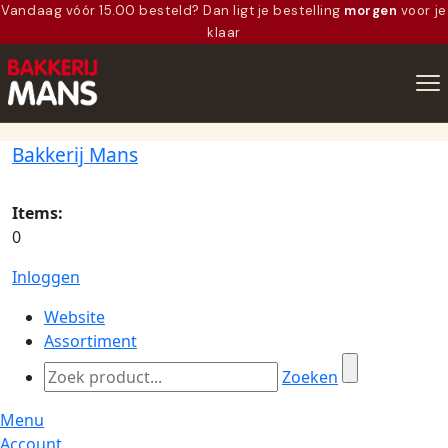
Vandaag vóór 15.00 besteld? Dan ligt je bestelling
morgen
voor je
klaar